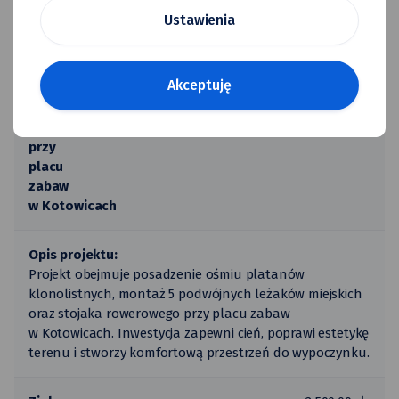
Ustawienia
Nowa
przestrzeń
rekreacyjna
Akceptuję
– Drzewa,
Leżaki,
57 800,00
Kotowice
2 000,00 zł
rowery
zł
przy
placu
zabaw
w Kotowicach
Opis projektu:
Projekt obejmuje posadzenie ośmiu platanów
klonolistnych, montaż 5 podwójnych leżaków miejskich
oraz stojaka rowerowego przy placu zabaw
w Kotowicach. Inwestycja zapewni cień, poprawi estetykę
terenu i stworzy komfortową przestrzeń do wypoczynku.