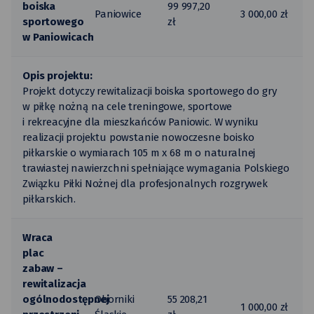
boiska
99 997,20
Paniowice
3 000,00 zł
sportowego
zł
w Paniowicach
Opis projektu:
Projekt dotyczy rewitalizacji boiska sportowego do gry
w piłkę nożną na cele treningowe, sportowe
i rekreacyjne dla mieszkańców Paniowic. W wyniku
realizacji projektu powstanie nowoczesne boisko
piłkarskie o wymiarach 105 m x 68 m o naturalnej
trawiastej nawierzchni spełniające wymagania Polskiego
Związku Piłki Nożnej dla profesjonalnych rozgrywek
piłkarskich.
Wraca
plac
zabaw –
rewitalizacja
ogólnodostępnej
Oborniki
55 208,21
1 000,00 zł