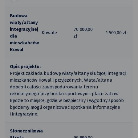
Budowa
wiaty/altany
integracyjnej
70 000,00
Kowale
1 500,00 zł
dla
zł
mieszkańców
Kowal
Opis projektu:
Projekt zakłada budowę wiaty/altany służącej integracji
mieszkańców Kowal i przyjezdnych. Wiata/altana
dopełni całości zagospodarowania terenu
rekreacyjnego przy boisku sportowym i placu zabaw.
Będzie to miejsce, gdzie w bezpieczny i wygodny sposób
będziemy mogli organizować spotkania informacyjne
i integracyjne.
Słonecznikowa
Strefa
99 999,00