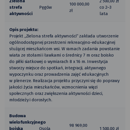
Zielona
2 500,00 zł
100 000,00
strefa
Pęgów
co 2–3
zł
aktywności
lata
Opis projektu:
Projekt „Zielona strefa aktywności” zakłada utworzenie
ogólnodostępnej przestrzeni rekreacyjno-edukacyjnej
służącej mieszkańcom wsi. W ramach zadania powstanie
wiata ze stołami i ławkami o średnicy 7 m oraz boisko
do piłki siatkowej o wymiarach 8 x 16 m. Inwestycja
stworzy miejsce do spotkań, integracji, aktywnego
wypoczynku oraz prowadzenia zajęć edukacyjnych
w plenerze. Realizacja projektu przyczyni się do poprawy
jakości życia mieszkańców, wzmocnienia więzi
społecznych oraz zwiększenia aktywności dzieci,
młodzieży i dorosłych.
Budowa
wielofunkcyjnego
98 969,00
boiska
Osola
1 500,00 zł