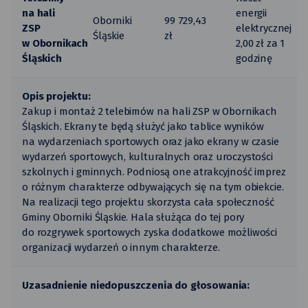
na hali
energii
Oborniki
99 729,43
ZSP
elektrycznej
Śląskie
zł
w Obornikach
2,00 zł za 1
Śląskich
godzinę
Opis projektu:
Zakup i montaż 2 telebimów na hali ZSP w Obornikach
Śląskich. Ekrany te będą służyć jako tablice wyników
na wydarzeniach sportowych oraz jako ekrany w czasie
wydarzeń sportowych, kulturalnych oraz uroczystości
szkolnych i gminnych. Podniosą one atrakcyjność imprez
o różnym charakterze odbywających się na tym obiekcie.
Na realizacji tego projektu skorzysta cała społeczność
Gminy Oborniki Śląskie. Hala służąca do tej pory
do rozgrywek sportowych zyska dodatkowe możliwości
organizacji wydarzeń o innym charakterze.
Uzasadnienie niedopuszczenia do głosowania: