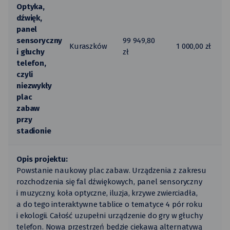
Optyka,
dźwięk,
panel
sensoryczny
99 949,80
Kuraszków
1 000,00 zł
i głuchy
zł
telefon,
czyli
niezwykły
plac
zabaw
przy
stadionie
Opis projektu:
Powstanie naukowy plac zabaw. Urządzenia z zakresu
rozchodzenia się fal dźwiękowych, panel sensoryczny
i muzyczny, koła optyczne, iluzja, krzywe zwierciadła,
a do tego interaktywne tablice o tematyce 4 pór roku
i ekologii. Całość uzupełni urządzenie do gry w głuchy
telefon. Nowa przestrzeń będzie ciekawą alternatywą