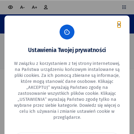
mniejsza czcionka
większa czcionka
wersja
Panel
Miejsk
Urząd
mieszkańca
strony
Miejski
kontrastowa
w Obor
Śląski
BUDŻET
OBYWATELSKI
OBORNIKI
Strona główna
Lista projektów
ŚLĄSKIE
Ustawienia Twojej prywatności
Lista projektów
W związku z korzystaniem z tej strony internetowej,
na Państwa urządzeniu końcowym instalowane są
pliki cookies. Za ich pomocą zbierane są informacje,
które mogą stanowić dane osobowe. Klikając
Projekty dopuszczone do głosowania
„AKCEPTUJ” wyrażają Państwo zgodę na
zastosowanie wszystkich plików cookie. Klikając
„USTAWIENIA” wyrażają Państwo zgodę tylko na
wybrane przez siebie kategorie. Dowiedz się więcej o
celu ich używania i zmianie ustawień cookie w
Roczne
przeglądarce.
Nazwa
Miejsce
Szacowany
koszty
projektu
realizacji
koszt
utrzymania